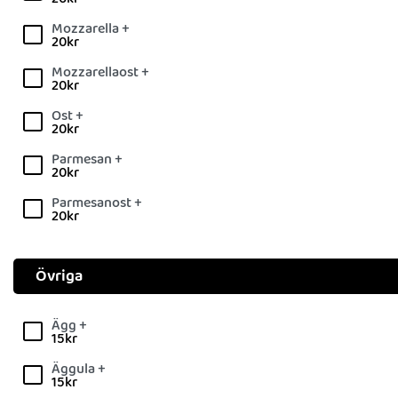
Mozzarella +
20
kr
Mozzarellaost +
20
kr
Ost +
20
kr
Parmesan +
20
kr
Parmesanost +
20
kr
Övriga
Ägg +
15
kr
Äggula +
15
kr