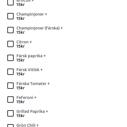
Brocoli +
15
kr
Champinjoner +
15
kr
Champinjoner (färska) +
15
kr
Citron +
15
kr
Färsk paprika +
15
kr
Färsk Vitlök +
15
kr
Färska Tomater +
15
kr
Feferoni +
15
kr
Grillad Paprika +
15
kr
Grön Chili +