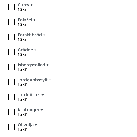
Curry +
15
kr
Falafel +
15
kr
Färskt bröd +
15
kr
Grädde +
15
kr
Isbergssallad +
15
kr
Jordgubbssylt +
15
kr
Jordnötter +
15
kr
Krutonger +
15
kr
Olivolja +
15
kr