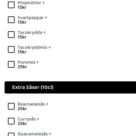
Pinjenötter +
15
kr
Svartpeppar +
15
kr
Tacokrydda +
15
kr
Tacokryddmix +
15
kr
Pommes +
25
kr
Extra Såser (10cl)
Bearnaisesås +
25
kr
Currysås +
25
kr
Guacamolesås +