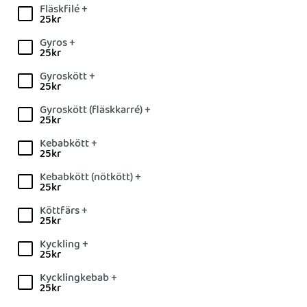
Fläskfilé +
25
kr
Gyros +
25
kr
Gyroskött +
25
kr
Gyroskött (fläskkarré) +
25
kr
Kebabkött +
25
kr
Kebabkött (nötkött) +
25
kr
Köttfärs +
25
kr
Kyckling +
25
kr
Kycklingkebab +
25
kr