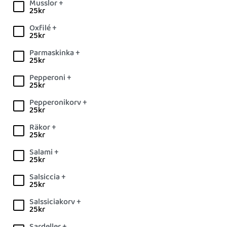
Musslor +
25
kr
Oxfilé +
25
kr
Parmaskinka +
25
kr
Pepperoni +
25
kr
Pepperonikorv +
25
kr
Räkor +
25
kr
Salami +
25
kr
Salsiccia +
25
kr
Salssiciakorv +
25
kr
Sardeller +