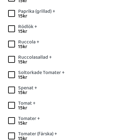
15
kr
Paprika (grillad) +
15
kr
Rödlök +
15
kr
Ruccola +
15
kr
Ruccolasallad +
15
kr
Soltorkade Tomater +
15
kr
Spenat +
15
kr
Tomat +
15
kr
Tomater +
15
kr
Tomater (färska) +
15
kr