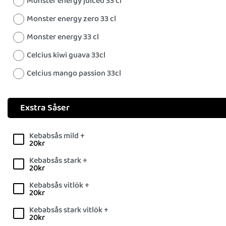
Monster energy juiced 33 cl
Monster energy zero 33 cl
Monster energy 33 cl
Celcius kiwi guava 33cl
Celcius mango passion 33cl
Exstra Såser
Kebabsås mild +
20
kr
Kebabsås stark +
20
kr
Kebabsås vitlök +
20
kr
Kebabsås stark vitlök +
20
kr