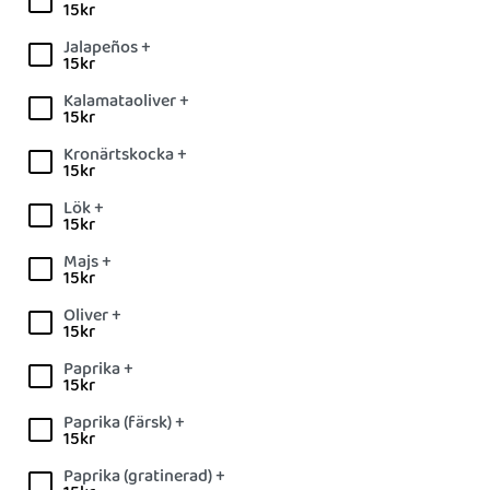
15
kr
Jalapeños +
15
kr
Kalamataoliver +
15
kr
Kronärtskocka +
15
kr
Lök +
15
kr
Majs +
15
kr
Oliver +
15
kr
Paprika +
15
kr
Paprika (färsk) +
15
kr
Paprika (gratinerad) +