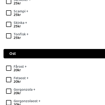
25
kr
Scampi +
25
kr
Skinka +
25
kr
Tonfisk +
25
kr
Ost
Fårost +
20
kr
Fetaost +
20
kr
Gorgonzola +
20
kr
Gorgonzolaost +
20
kr