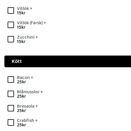
Vitlök +
15
kr
Vitlök (färsk) +
15
kr
Zucchini +
15
kr
Kött
Bacon +
25
kr
Blåmusslor +
25
kr
Bresaola +
25
kr
Crabfish +
25
kr