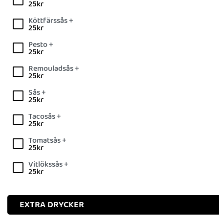
25
kr
Köttfärssås +
25
kr
Pesto +
25
kr
Remouladsås +
25
kr
Sås +
25
kr
Tacosås +
25
kr
Tomatsås +
25
kr
Vitlökssås +
25
kr
EXTRA DRYCKER