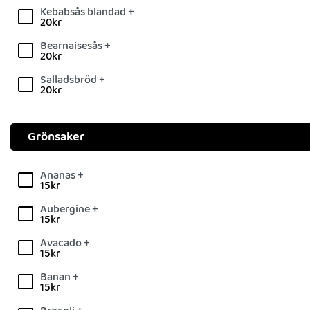
Kebabsås blandad +
20
kr
Bearnaisesås +
20
kr
Salladsbröd +
20
kr
Grönsaker
Ananas +
15
kr
Aubergine +
15
kr
Avacado +
15
kr
Banan +
15
kr