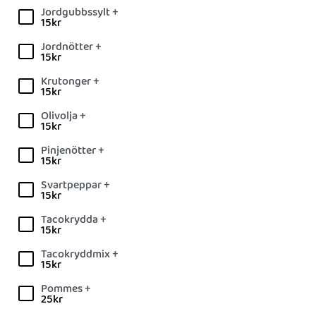
Jordgubbssylt +
15
kr
Jordnötter +
15
kr
Krutonger +
15
kr
Olivolja +
15
kr
Pinjenötter +
15
kr
Svartpeppar +
15
kr
Tacokrydda +
15
kr
Tacokryddmix +
15
kr
Pommes +
25
kr