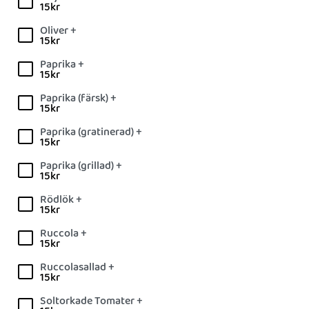
15
kr
Oliver +
15
kr
Paprika +
15
kr
Paprika (färsk) +
15
kr
Paprika (gratinerad) +
15
kr
Paprika (grillad) +
15
kr
Rödlök +
15
kr
Ruccola +
15
kr
Ruccolasallad +
15
kr
Soltorkade Tomater +