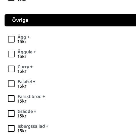
Övriga
Ägg +
15
kr
Äggula +
15
kr
Curry +
15
kr
Falafel +
15
kr
Färskt bröd +
15
kr
Grädde +
15
kr
Isbergssallad +
15
kr