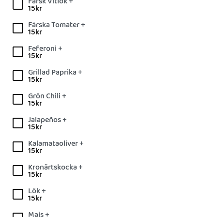
Färsk Vitlök +
15
kr
Färska Tomater +
15
kr
Feferoni +
15
kr
Grillad Paprika +
15
kr
Grön Chili +
15
kr
Jalapeños +
15
kr
Kalamataoliver +
15
kr
Kronärtskocka +
15
kr
Lök +
15
kr
Majs +