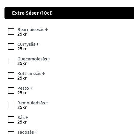
Extra Såser (10cl)
Bearnaisesås +
25
kr
Currysås +
25
kr
Guacamolesås +
25
kr
Köttfärssås +
25
kr
Pesto +
25
kr
Remouladsås +
25
kr
Sås +
25
kr
Tacosås +