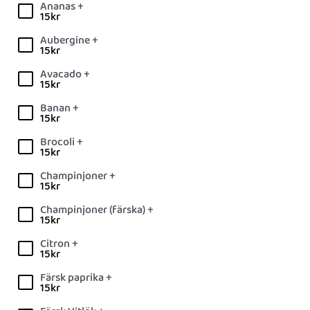
Ananas +
15
kr
Aubergine +
15
kr
Avacado +
15
kr
Banan +
15
kr
Brocoli +
15
kr
Champinjoner +
15
kr
Champinjoner (färska) +
15
kr
Citron +
15
kr
Färsk paprika +
15
kr