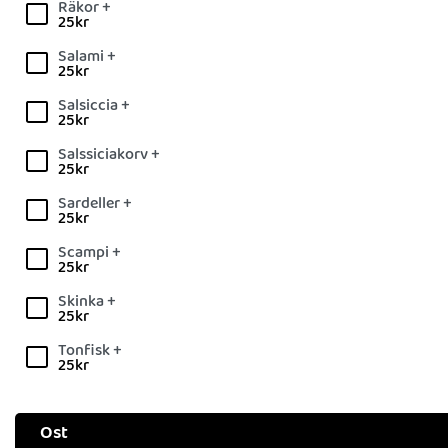
Räkor +
25
kr
Salami +
25
kr
Salsiccia +
25
kr
Salssiciakorv +
25
kr
Sardeller +
25
kr
Scampi +
25
kr
Skinka +
25
kr
Tonfisk +
25
kr
Ost