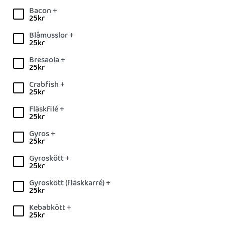
Bacon +
25
kr
Blåmusslor +
25
kr
Bresaola +
25
kr
Crabfish +
25
kr
Fläskfilé +
25
kr
Gyros +
25
kr
Gyroskött +
25
kr
Gyroskött (fläskkarré) +
25
kr
Kebabkött +
25
kr