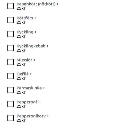
Kebabkött (nötkött) +
25
kr
Köttfärs +
25
kr
Kyckling +
25
kr
Kycklingkebab +
25
kr
Musslor +
25
kr
Oxfilé +
25
kr
Parmaskinka +
25
kr
Pepperoni +
25
kr
Pepperonikorv +
25
kr