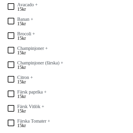
Avacado +
15
kr
Banan +
15
kr
Brocoli +
15
kr
Champinjoner +
15
kr
Champinjoner (färska) +
15
kr
Citron +
15
kr
Färsk paprika +
15
kr
Färsk Vitlök +
15
kr
Färska Tomater +
15
kr