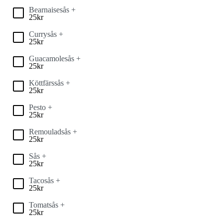
Bearnaisesås +
25
kr
Currysås +
25
kr
Guacamolesås +
25
kr
Köttfärssås +
25
kr
Pesto +
25
kr
Remouladsås +
25
kr
Sås +
25
kr
Tacosås +
25
kr
Tomatsås +
25
kr