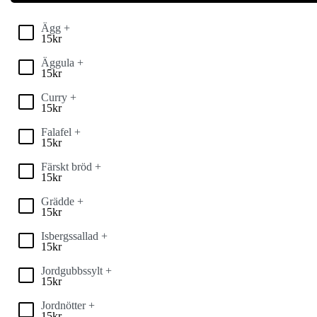
Ägg +
15
kr
Äggula +
15
kr
Curry +
15
kr
Falafel +
15
kr
Färskt bröd +
15
kr
Grädde +
15
kr
Isbergssallad +
15
kr
Jordgubbssylt +
15
kr
Jordnötter +
15
kr