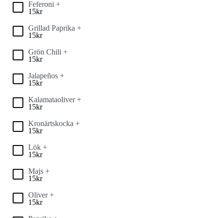
Feferoni +
15
kr
Grillad Paprika +
15
kr
Grön Chili +
15
kr
Jalapeños +
15
kr
Kalamataoliver +
15
kr
Kronärtskocka +
15
kr
Lök +
15
kr
Majs +
15
kr
Oliver +
15
kr