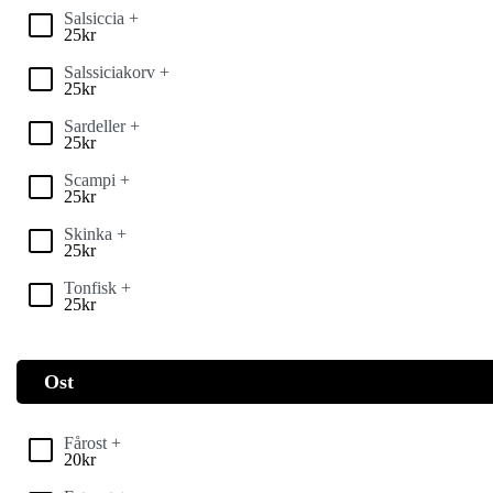
Salsiccia +
25
kr
Salssiciakorv +
25
kr
Sardeller +
25
kr
Scampi +
25
kr
Skinka +
25
kr
Tonfisk +
25
kr
Ost
Fårost +
20
kr