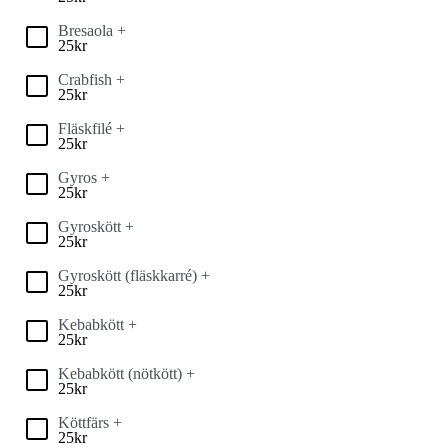
Bresaola +
25
kr
Crabfish +
25
kr
Fläskfilé +
25
kr
Gyros +
25
kr
Gyroskött +
25
kr
Gyroskött (fläskkarré) +
25
kr
Kebabkött +
25
kr
Kebabkött (nötkött) +
25
kr
Köttfärs +
25
kr