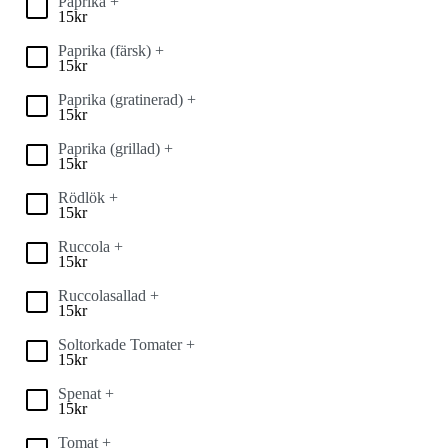
Paprika +
15
kr
Paprika (färsk) +
15
kr
Paprika (gratinerad) +
15
kr
Paprika (grillad) +
15
kr
Rödlök +
15
kr
Ruccola +
15
kr
Ruccolasallad +
15
kr
Soltorkade Tomater +
15
kr
Spenat +
15
kr
Tomat +