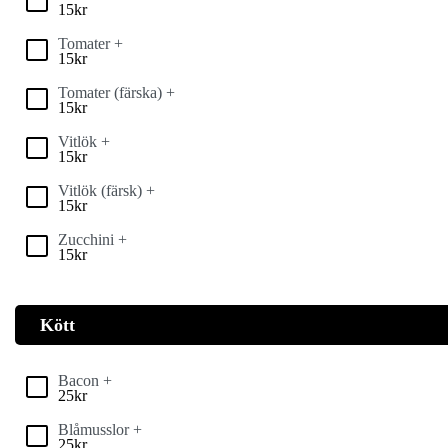
15
kr
Tomater +
15
kr
Tomater (färska) +
15
kr
Vitlök +
15
kr
Vitlök (färsk) +
15
kr
Zucchini +
15
kr
Kött
Bacon +
25
kr
Blåmusslor +
25
kr