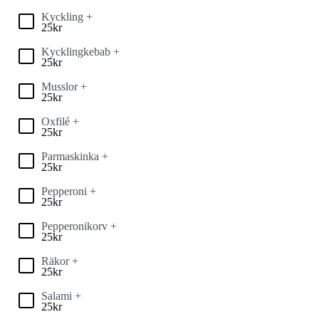
Kyckling +
25
kr
Kycklingkebab +
25
kr
Musslor +
25
kr
Oxfilé +
25
kr
Parmaskinka +
25
kr
Pepperoni +
25
kr
Pepperonikorv +
25
kr
Räkor +
25
kr
Salami +
25
kr