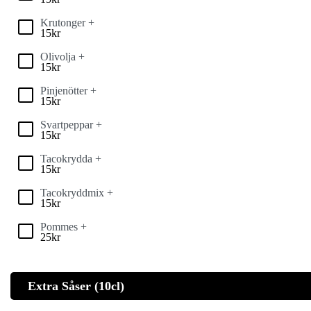
Krutonger +
15
kr
Olivolja +
15
kr
Pinjenötter +
15
kr
Svartpeppar +
15
kr
Tacokrydda +
15
kr
Tacokryddmix +
15
kr
Pommes +
25
kr
Extra Såser (10cl)