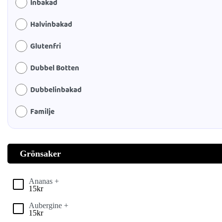
Inbakad
Halvinbakad
Glutenfri
Dubbel Botten
Dubbelinbakad
Familje
Grönsaker
Ananas +
15
kr
Aubergine +
15
kr