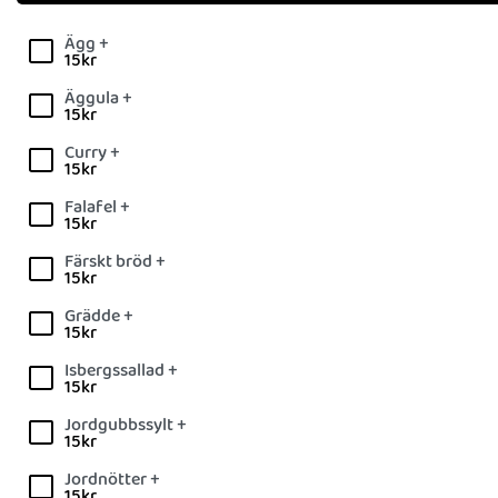
Ägg +
15
kr
Äggula +
15
kr
Curry +
15
kr
Falafel +
15
kr
Färskt bröd +
15
kr
Grädde +
15
kr
Isbergssallad +
15
kr
Jordgubbssylt +
15
kr
Jordnötter +
15
kr