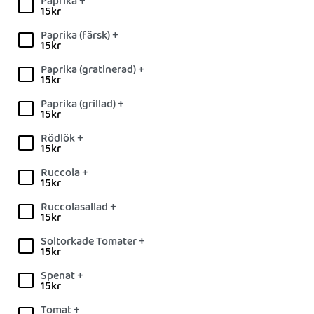
Paprika +
15
kr
Paprika (färsk) +
15
kr
Paprika (gratinerad) +
15
kr
Paprika (grillad) +
15
kr
Rödlök +
15
kr
Ruccola +
15
kr
Ruccolasallad +
15
kr
Soltorkade Tomater +
15
kr
Spenat +
15
kr
Tomat +