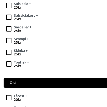
Salsiccia +
25
kr
Salssiciakorv +
25
kr
Sardeller +
25
kr
Scampi +
25
kr
Skinka +
25
kr
Tonfisk +
25
kr
Ost
Fårost +
20
kr