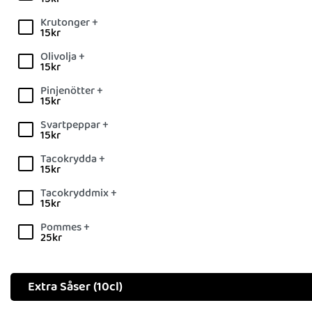
Krutonger +
15
kr
Olivolja +
15
kr
Pinjenötter +
15
kr
Svartpeppar +
15
kr
Tacokrydda +
15
kr
Tacokryddmix +
15
kr
Pommes +
25
kr
Extra Såser (10cl)