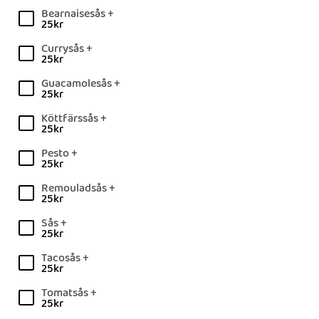
Bearnaisesås +
25
kr
Currysås +
25
kr
Guacamolesås +
25
kr
Köttfärssås +
25
kr
Pesto +
25
kr
Remouladsås +
25
kr
Sås +
25
kr
Tacosås +
25
kr
Tomatsås +
25
kr