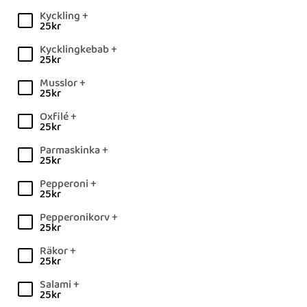
Kyckling +
25
kr
Kycklingkebab +
25
kr
Musslor +
25
kr
Oxfilé +
25
kr
Parmaskinka +
25
kr
Pepperoni +
25
kr
Pepperonikorv +
25
kr
Räkor +
25
kr
Salami +
25
kr