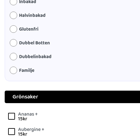
Inbakad
Halvinbakad
Glutenfri
Dubbel Botten
Dubbelinbakad
Familje
Grönsaker
Ananas +
15
kr
Aubergine +
15
kr