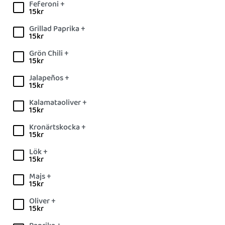
Feferoni +
15
kr
Grillad Paprika +
15
kr
Grön Chili +
15
kr
Jalapeños +
15
kr
Kalamataoliver +
15
kr
Kronärtskocka +
15
kr
Lök +
15
kr
Majs +
15
kr
Oliver +
15
kr