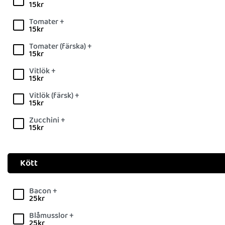
15
kr
Tomater +
15
kr
Tomater (färska) +
15
kr
Vitlök +
15
kr
Vitlök (färsk) +
15
kr
Zucchini +
15
kr
Kött
Bacon +
25
kr
Blåmusslor +
25
kr