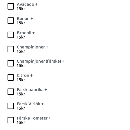
Avacado +
15
kr
Banan +
15
kr
Brocoli +
15
kr
Champinjoner +
15
kr
Champinjoner (färska) +
15
kr
Citron +
15
kr
Färsk paprika +
15
kr
Färsk Vitlök +
15
kr
Färska Tomater +
15
kr