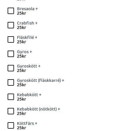
Bresaola +
25
kr
Crabfish +
25
kr
Fläskfilé +
25
kr
Gyros +
25
kr
Gyroskött +
25
kr
Gyroskött (fläskkarré) +
25
kr
Kebabkött +
25
kr
Kebabkött (nötkött) +
25
kr
Köttfärs +
25
kr