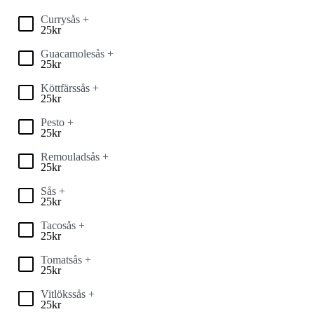
Currysås +
25
kr
Guacamolesås +
25
kr
Köttfärssås +
25
kr
Pesto +
25
kr
Remouladsås +
25
kr
Sås +
25
kr
Tacosås +
25
kr
Tomatsås +
25
kr
Vitlökssås +
25
kr