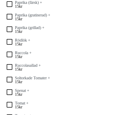
Paprika (färsk) +
15
kr
Paprika (gratinerad) +
15
kr
Paprika (grillad) +
15
kr
Rödlök +
15
kr
Ruccola +
15
kr
Ruccolasallad +
15
kr
Soltorkade Tomater +
15
kr
Spenat +
15
kr
Tomat +
15
kr