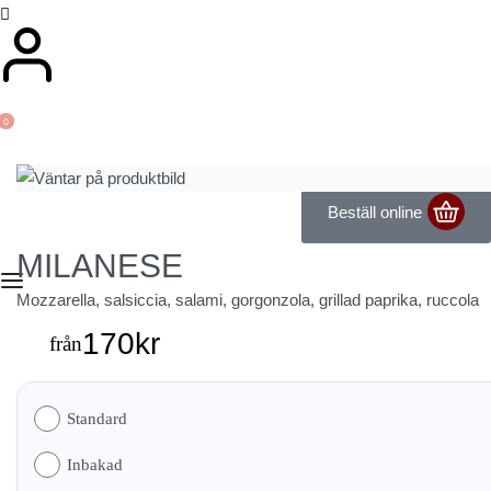
0
Beställ online
MILANESE
Mozzarella, salsiccia, salami, gorgonzola, grillad paprika, ruccola
170
kr
från
Standard
Inbakad