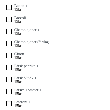
Banan +
15
kr
Brocoli +
15
kr
Champinjoner +
15
kr
Champinjoner (färska) +
15
kr
Citron +
15
kr
Färsk paprika +
15
kr
Färsk Vitlök +
15
kr
Färska Tomater +
15
kr
Feferoni +
15
kr