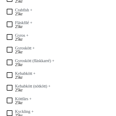
25
kr
Crabfish +
25
kr
Fläskfilé +
25
kr
Gyros +
25
kr
Gyroskött +
25
kr
Gyroskött (fläskkarré) +
25
kr
Kebabkött +
25
kr
Kebabkött (nötkött) +
25
kr
Köttfärs +
25
kr
Kyckling +
25
kr