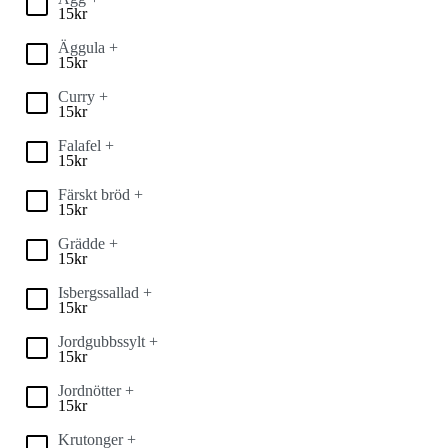
15
kr
Äggula +
15
kr
Curry +
15
kr
Falafel +
15
kr
Färskt bröd +
15
kr
Grädde +
15
kr
Isbergssallad +
15
kr
Jordgubbssylt +
15
kr
Jordnötter +
15
kr
Krutonger +