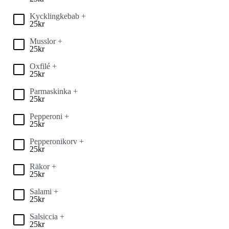
Kycklingkebab +
25
kr
Musslor +
25
kr
Oxfilé +
25
kr
Parmaskinka +
25
kr
Pepperoni +
25
kr
Pepperonikorv +
25
kr
Räkor +
25
kr
Salami +
25
kr
Salsiccia +
25
kr