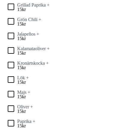
Grillad Paprika +
15
kr
Grön Chili +
15
kr
Jalapeños +
15
kr
Kalamataoliver +
15
kr
Kronärtskocka +
15
kr
Lök +
15
kr
Majs +
15
kr
Oliver +
15
kr
Paprika +
15
kr