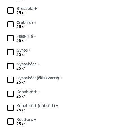
Bresaola +
25
kr
Crabfish +
25
kr
Fläskfilé +
25
kr
Gyros +
25
kr
Gyroskött +
25
kr
Gyroskött (fläskkarré) +
25
kr
Kebabkött +
25
kr
Kebabkött (nötkött) +
25
kr
Köttfärs +
25
kr