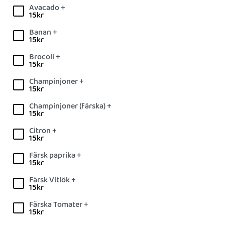
Avacado +
15
kr
Banan +
15
kr
Brocoli +
15
kr
Champinjoner +
15
kr
Champinjoner (färska) +
15
kr
Citron +
15
kr
Färsk paprika +
15
kr
Färsk Vitlök +
15
kr
Färska Tomater +
15
kr