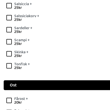
Salsiccia +
25
kr
Salssiciakorv +
25
kr
Sardeller +
25
kr
Scampi +
25
kr
Skinka +
25
kr
Tonfisk +
25
kr
Ost
Fårost +
20
kr