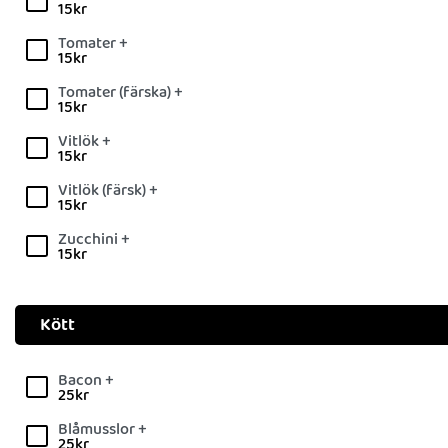
15
kr
Tomater +
15
kr
Tomater (färska) +
15
kr
Vitlök +
15
kr
Vitlök (färsk) +
15
kr
Zucchini +
15
kr
Kött
Bacon +
25
kr
Blåmusslor +
25
kr