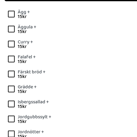
Ägg +
15
kr
Äggula +
15
kr
Curry +
15
kr
Falafel +
15
kr
Färskt bröd +
15
kr
Grädde +
15
kr
Isbergssallad +
15
kr
Jordgubbssylt +
15
kr
Jordnötter +
15
kr