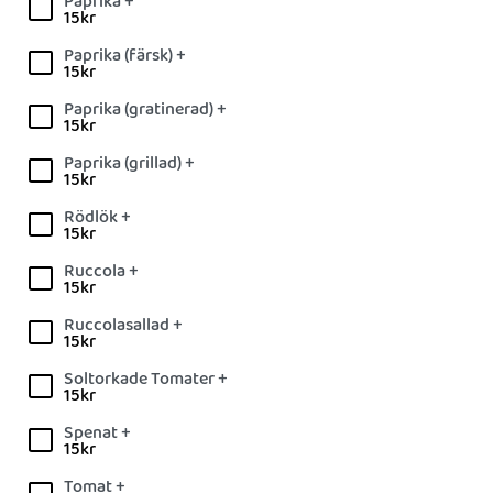
Paprika +
15
kr
Paprika (färsk) +
15
kr
Paprika (gratinerad) +
15
kr
Paprika (grillad) +
15
kr
Rödlök +
15
kr
Ruccola +
15
kr
Ruccolasallad +
15
kr
Soltorkade Tomater +
15
kr
Spenat +
15
kr
Tomat +