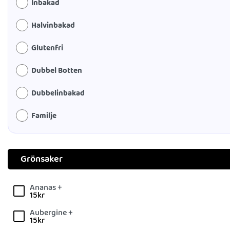
Inbakad
Halvinbakad
Glutenfri
Dubbel Botten
Dubbelinbakad
Familje
Grönsaker
Ananas +
15
kr
Aubergine +
15
kr