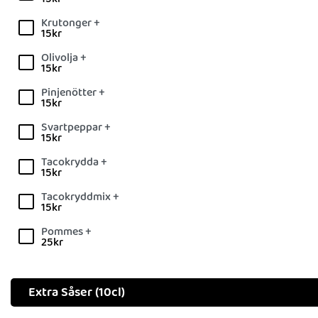
Krutonger +
15
kr
Olivolja +
15
kr
Pinjenötter +
15
kr
Svartpeppar +
15
kr
Tacokrydda +
15
kr
Tacokryddmix +
15
kr
Pommes +
25
kr
Extra Såser (10cl)