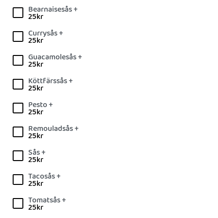
Bearnaisesås +
25
kr
Currysås +
25
kr
Guacamolesås +
25
kr
Köttfärssås +
25
kr
Pesto +
25
kr
Remouladsås +
25
kr
Sås +
25
kr
Tacosås +
25
kr
Tomatsås +
25
kr