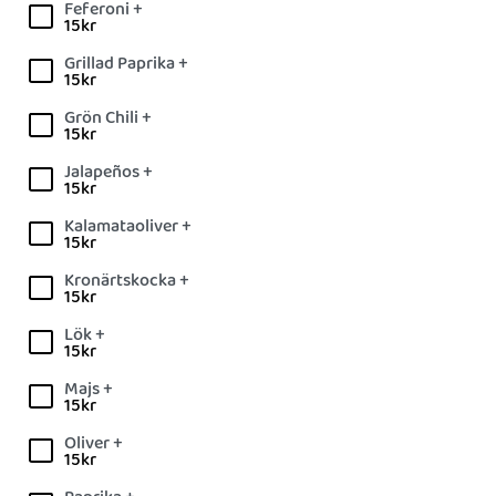
Feferoni +
15
kr
Grillad Paprika +
15
kr
Grön Chili +
15
kr
Jalapeños +
15
kr
Kalamataoliver +
15
kr
Kronärtskocka +
15
kr
Lök +
15
kr
Majs +
15
kr
Oliver +
15
kr