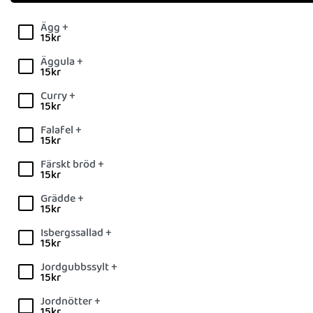
Ägg +
15
kr
Äggula +
15
kr
Curry +
15
kr
Falafel +
15
kr
Färskt bröd +
15
kr
Grädde +
15
kr
Isbergssallad +
15
kr
Jordgubbssylt +
15
kr
Jordnötter +
15
kr