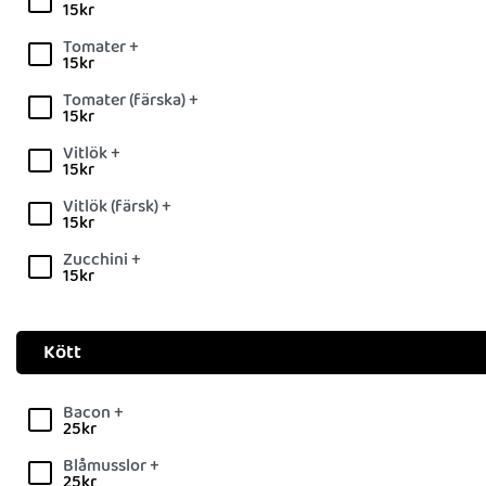
15
kr
Tomater +
15
kr
Tomater (färska) +
15
kr
Vitlök +
15
kr
Vitlök (färsk) +
15
kr
Zucchini +
15
kr
Kött
Bacon +
25
kr
Blåmusslor +
25
kr