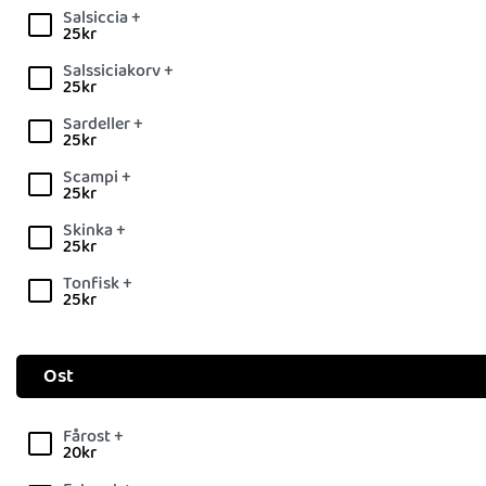
Salsiccia +
25
kr
Salssiciakorv +
25
kr
Sardeller +
25
kr
Scampi +
25
kr
Skinka +
25
kr
Tonfisk +
25
kr
Ost
Fårost +
20
kr