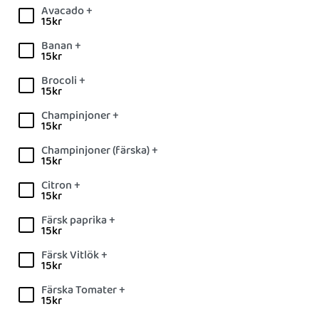
Avacado +
15
kr
Banan +
15
kr
Brocoli +
15
kr
Champinjoner +
15
kr
Champinjoner (färska) +
15
kr
Citron +
15
kr
Färsk paprika +
15
kr
Färsk Vitlök +
15
kr
Färska Tomater +
15
kr