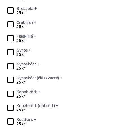
Bresaola +
25
kr
Crabfish +
25
kr
Fläskfilé +
25
kr
Gyros +
25
kr
Gyroskött +
25
kr
Gyroskött (fläskkarré) +
25
kr
Kebabkött +
25
kr
Kebabkött (nötkött) +
25
kr
Köttfärs +
25
kr