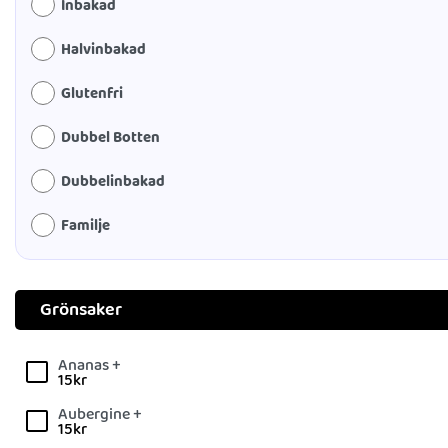
Inbakad
Halvinbakad
Glutenfri
Dubbel Botten
Dubbelinbakad
Familje
Grönsaker
Ananas +
15
kr
Aubergine +
15
kr