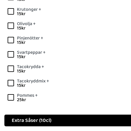
Krutonger +
15
kr
Olivolja +
15
kr
Pinjenötter +
15
kr
Svartpeppar +
15
kr
Tacokrydda +
15
kr
Tacokryddmix +
15
kr
Pommes +
25
kr
Extra Såser (10cl)