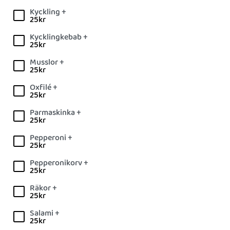
Kyckling +
25
kr
Kycklingkebab +
25
kr
Musslor +
25
kr
Oxfilé +
25
kr
Parmaskinka +
25
kr
Pepperoni +
25
kr
Pepperonikorv +
25
kr
Räkor +
25
kr
Salami +
25
kr