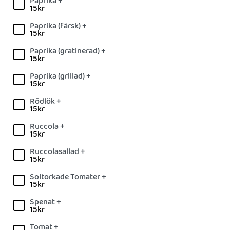
Paprika +
15
kr
Paprika (färsk) +
15
kr
Paprika (gratinerad) +
15
kr
Paprika (grillad) +
15
kr
Rödlök +
15
kr
Ruccola +
15
kr
Ruccolasallad +
15
kr
Soltorkade Tomater +
15
kr
Spenat +
15
kr
Tomat +