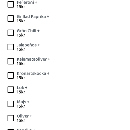
Feferoni +
15
kr
Grillad Paprika +
15
kr
Grön Chili +
15
kr
Jalapeños +
15
kr
Kalamataoliver +
15
kr
Kronärtskocka +
15
kr
Lök +
15
kr
Majs +
15
kr
Oliver +
15
kr