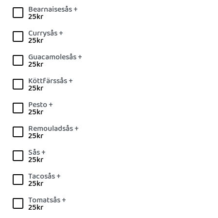
Bearnaisesås +
25
kr
Currysås +
25
kr
Guacamolesås +
25
kr
Köttfärssås +
25
kr
Pesto +
25
kr
Remouladsås +
25
kr
Sås +
25
kr
Tacosås +
25
kr
Tomatsås +
25
kr