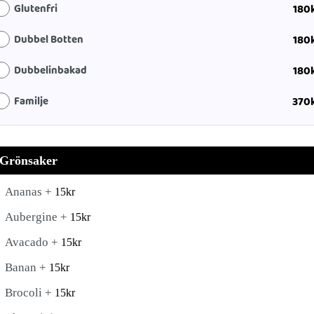
Glutenfri
180
Dubbel Botten
180
Dubbelinbakad
180
Familje
370
Grönsaker
Ananas +
15
kr
Aubergine +
15
kr
Avacado +
15
kr
Banan +
15
kr
Brocoli +
15
kr