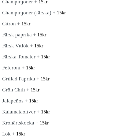
Champinjoner +
15
kr
Champinjoner (färska) +
15
kr
Citron +
15
kr
Färsk paprika +
15
kr
Färsk Vitlök +
15
kr
Färska Tomater +
15
kr
Feferoni +
15
kr
Grillad Paprika +
15
kr
Grön Chili +
15
kr
Jalapeños +
15
kr
Kalamataoliver +
15
kr
Kronärtskocka +
15
kr
Lök +
15
kr