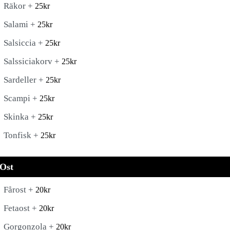
Räkor +
25
kr
Salami +
25
kr
Salsiccia +
25
kr
Salssiciakorv +
25
kr
Sardeller +
25
kr
Scampi +
25
kr
Skinka +
25
kr
Tonfisk +
25
kr
Ost
Fårost +
20
kr
Fetaost +
20
kr
Gorgonzola +
20
kr