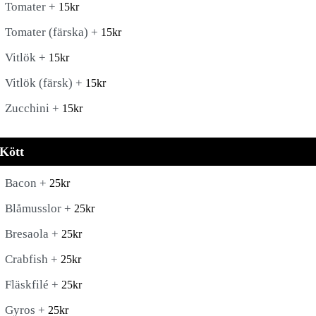
Tomater +
15
kr
Tomater (färska) +
15
kr
Vitlök +
15
kr
Vitlök (färsk) +
15
kr
Zucchini +
15
kr
Kött
Bacon +
25
kr
Blåmusslor +
25
kr
Bresaola +
25
kr
Crabfish +
25
kr
Fläskfilé +
25
kr
Gyros +
25
kr