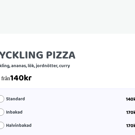
YCKLING PIZZA
ling, ananas, lök, jordnötter, curry
140
kr
från
Standard
140
Inbakad
170
Halvinbakad
170