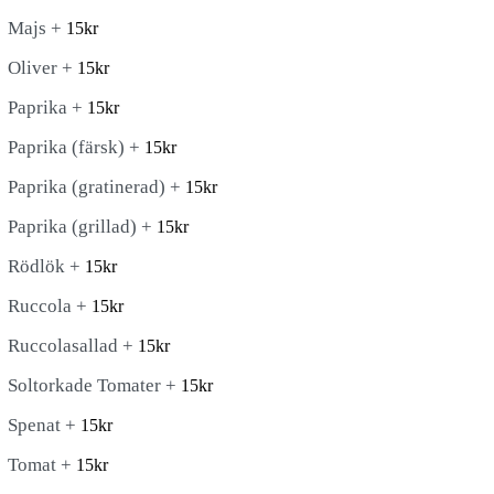
Majs +
15
kr
Oliver +
15
kr
Paprika +
15
kr
Paprika (färsk) +
15
kr
Paprika (gratinerad) +
15
kr
Paprika (grillad) +
15
kr
Rödlök +
15
kr
Ruccola +
15
kr
Ruccolasallad +
15
kr
Soltorkade Tomater +
15
kr
Spenat +
15
kr
Tomat +
15
kr