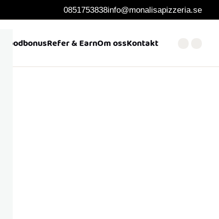
0851753838
info@monalisapizzeria.se
Foodbonus
Refer & Earn
Om oss
Kontakt