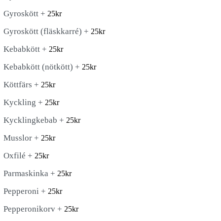
Gyroskött +
25
kr
Gyroskött (fläskkarré) +
25
kr
Kebabkött +
25
kr
Kebabkött (nötkött) +
25
kr
Köttfärs +
25
kr
Kyckling +
25
kr
Kycklingkebab +
25
kr
Musslor +
25
kr
Oxfilé +
25
kr
Parmaskinka +
25
kr
Pepperoni +
25
kr
Pepperonikorv +
25
kr