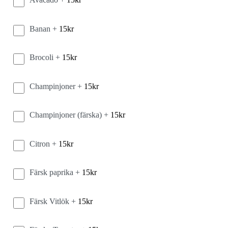
Banan +
15
kr
Brocoli +
15
kr
Champinjoner +
15
kr
Champinjoner (färska) +
15
kr
Citron +
15
kr
Färsk paprika +
15
kr
Färsk Vitlök +
15
kr