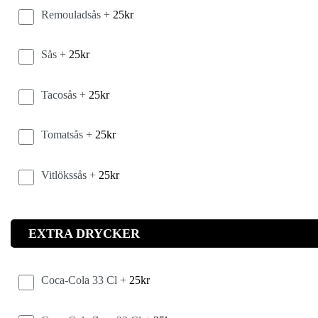
Remouladsås +
25
kr
Sås +
25
kr
Tacosås +
25
kr
Tomatsås +
25
kr
Vitlökssås +
25
kr
EXTRA DRYCKER
Coca-Cola 33 Cl +
25
kr