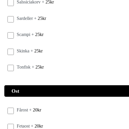
Salssiciakorv +
25
kr
Sardeller +
25
kr
Scampi +
25
kr
Skinka +
25
kr
Tonfisk +
25
kr
Ost
Fårost +
20
kr
Fetaost +
20
kr