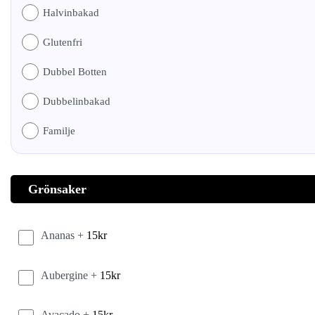
Halvinbakad
Glutenfri
Dubbel Botten
Dubbelinbakad
Familje
Grönsaker
Ananas +
15
kr
Aubergine +
15
kr
Avacado +
15
kr