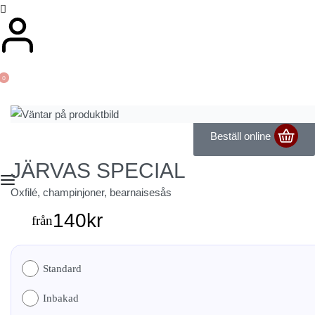
0
Beställ online
JÄRVAS SPECIAL
Oxfilé, champinjoner, bearnaisesås
140
kr
från
Standard
Inbakad