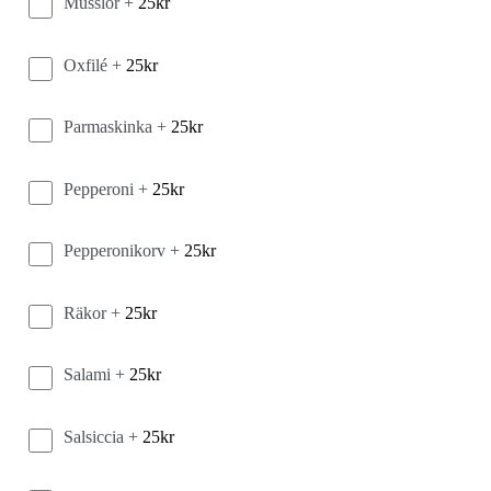
Musslor +
25
kr
Oxfilé +
25
kr
Parmaskinka +
25
kr
Pepperoni +
25
kr
Pepperonikorv +
25
kr
Räkor +
25
kr
Salami +
25
kr
Salsiccia +
25
kr