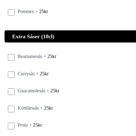
Pommes +
25
kr
Extra Såser (10cl)
Bearnaisesås +
25
kr
Currysås +
25
kr
Guacamolesås +
25
kr
Köttfärssås +
25
kr
Pesto +
25
kr