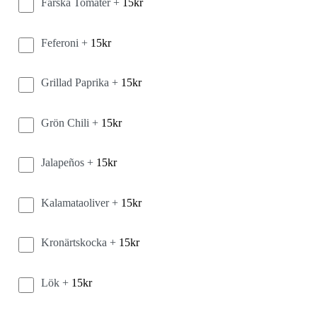
Färska Tomater +
15
kr
Feferoni +
15
kr
Grillad Paprika +
15
kr
Grön Chili +
15
kr
Jalapeños +
15
kr
Kalamataoliver +
15
kr
Kronärtskocka +
15
kr
Lök +
15
kr