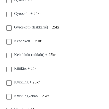
Gyroskött +
25
kr
Gyroskött (fläskkarré) +
25
kr
Kebabkött +
25
kr
Kebabkött (nötkött) +
25
kr
Köttfärs +
25
kr
Kyckling +
25
kr
Kycklingkebab +
25
kr