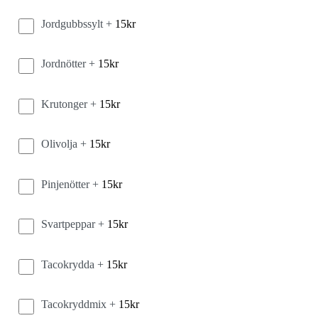
Jordgubbssylt +
15
kr
Jordnötter +
15
kr
Krutonger +
15
kr
Olivolja +
15
kr
Pinjenötter +
15
kr
Svartpeppar +
15
kr
Tacokrydda +
15
kr
Tacokryddmix +
15
kr