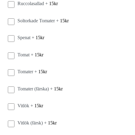
Ruccolasallad +
15
kr
Soltorkade Tomater +
15
kr
Spenat +
15
kr
Tomat +
15
kr
Tomater +
15
kr
Tomater (färska) +
15
kr
Vitlök +
15
kr
Vitlök (färsk) +
15
kr