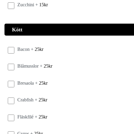
Zucchini +
15
kr
Kött
Bacon +
25
kr
Blåmusslor +
25
kr
Bresaola +
25
kr
Crabfish +
25
kr
Fläskfilé +
25
kr
Gyros +
25
kr