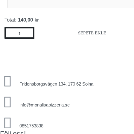
Total:
140,00 kr
SEPETE EKLE
Fridensborgsvägen 134, 170 62 Solna
info@monalisapizzeria.se
0851753838
Följ oss!