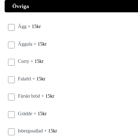
Övriga
Ägg +
15
kr
Äggula +
15
kr
Curry +
15
kr
Falafel +
15
kr
Färskt bröd +
15
kr
Grädde +
15
kr
Isbergssallad +
15
kr