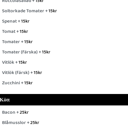
Ruccolasallad +
15
kr
Soltorkade Tomater +
15
kr
Spenat +
15
kr
Tomat +
15
kr
Tomater +
15
kr
Tomater (färska) +
15
kr
Vitlök +
15
kr
Vitlök (färsk) +
15
kr
Zucchini +
15
kr
Kött
Bacon +
25
kr
Blåmusslor +
25
kr