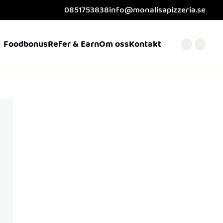
0851753838
info@monalisapizzeria.se
Foodbonus
Refer & Earn
Om oss
Kontakt