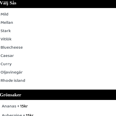
Välj Sås
Mild
Mellan
Stark
Vitlök
Bluecheese
Caesar
Curry
Oljavinegär
Rhode island
Grönsaker
Ananas +
15
kr
Aubergine +
15
kr