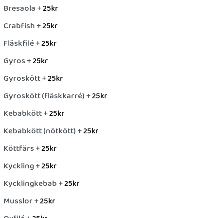
Bresaola +
25
kr
Crabfish +
25
kr
Fläskfilé +
25
kr
Gyros +
25
kr
Gyroskött +
25
kr
Gyroskött (fläskkarré) +
25
kr
Kebabkött +
25
kr
Kebabkött (nötkött) +
25
kr
Köttfärs +
25
kr
Kyckling +
25
kr
Kycklingkebab +
25
kr
Musslor +
25
kr