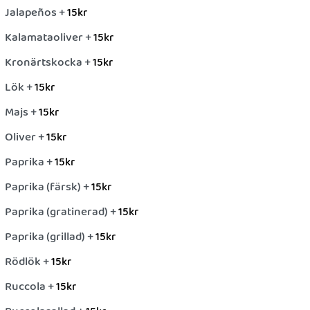
Jalapeños +
15
kr
Kalamataoliver +
15
kr
Kronärtskocka +
15
kr
Lök +
15
kr
Majs +
15
kr
Oliver +
15
kr
Paprika +
15
kr
Paprika (färsk) +
15
kr
Paprika (gratinerad) +
15
kr
Paprika (grillad) +
15
kr
Rödlök +
15
kr
Ruccola +
15
kr