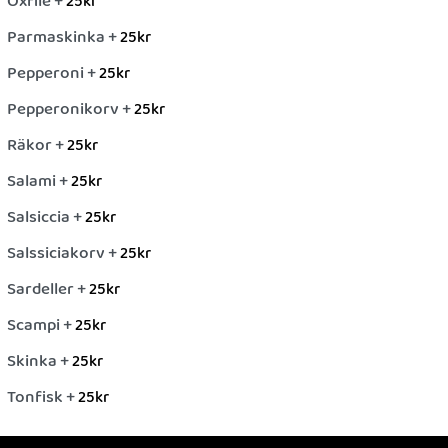
Oxfilé +
25
kr
Parmaskinka +
25
kr
Pepperoni +
25
kr
Pepperonikorv +
25
kr
Räkor +
25
kr
Salami +
25
kr
Salsiccia +
25
kr
Salssiciakorv +
25
kr
Sardeller +
25
kr
Scampi +
25
kr
Skinka +
25
kr
Tonfisk +
25
kr