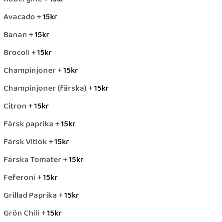
Avacado +
15
kr
Banan +
15
kr
Brocoli +
15
kr
Champinjoner +
15
kr
Champinjoner (färska) +
15
kr
Citron +
15
kr
Färsk paprika +
15
kr
Färsk Vitlök +
15
kr
Färska Tomater +
15
kr
Feferoni +
15
kr
Grillad Paprika +
15
kr
Grön Chili +
15
kr