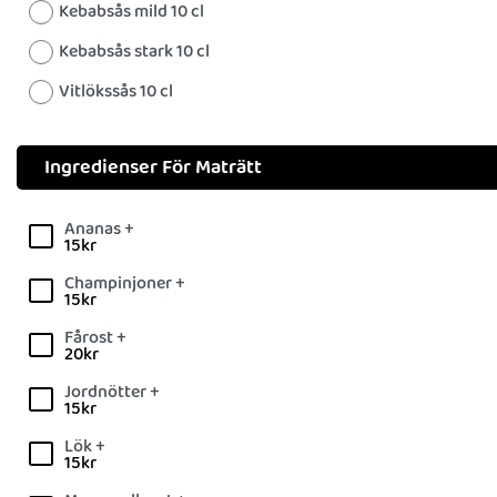
Kebabsås mild 10 cl
Kebabsås stark 10 cl
Vitlökssås 10 cl
Ingredienser För Maträtt
Ananas +
15
kr
Champinjoner +
15
kr
Fårost +
20
kr
Jordnötter +
15
kr
Lök +
15
kr