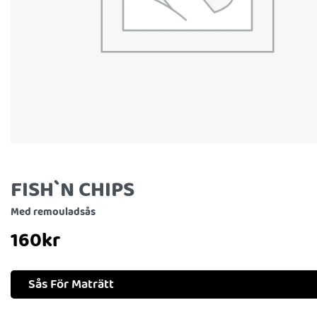
FISH`N CHIPS
Med remouladsås
160
kr
Sås För Maträtt