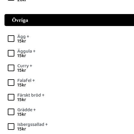
Övriga
Ägg +
15
kr
Äggula +
15
kr
Curry +
15
kr
Falafel +
15
kr
Färskt bröd +
15
kr
Grädde +
15
kr
Isbergssallad +
15
kr