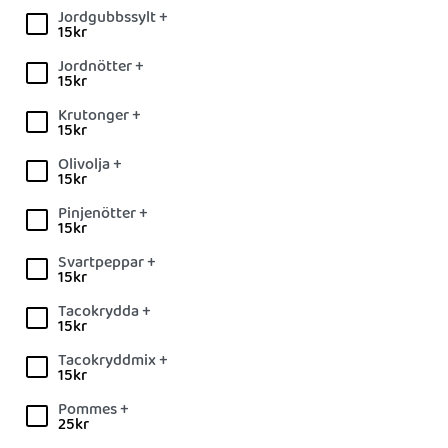
Jordgubbssylt +
15
kr
Jordnötter +
15
kr
Krutonger +
15
kr
Olivolja +
15
kr
Pinjenötter +
15
kr
Svartpeppar +
15
kr
Tacokrydda +
15
kr
Tacokryddmix +
15
kr
Pommes +
25
kr