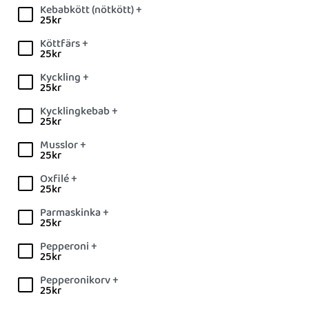
Kebabkött (nötkött) +
25
kr
Köttfärs +
25
kr
Kyckling +
25
kr
Kycklingkebab +
25
kr
Musslor +
25
kr
Oxfilé +
25
kr
Parmaskinka +
25
kr
Pepperoni +
25
kr
Pepperonikorv +
25
kr