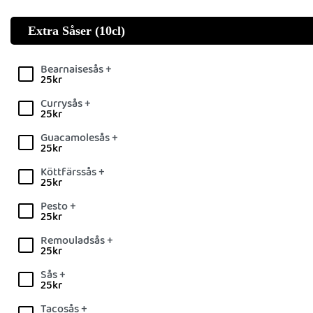
Extra Såser (10cl)
Bearnaisesås +
25
kr
Currysås +
25
kr
Guacamolesås +
25
kr
Köttfärssås +
25
kr
Pesto +
25
kr
Remouladsås +
25
kr
Sås +
25
kr
Tacosås +