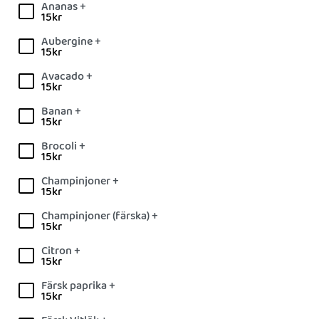
Ananas +
15
kr
Aubergine +
15
kr
Avacado +
15
kr
Banan +
15
kr
Brocoli +
15
kr
Champinjoner +
15
kr
Champinjoner (färska) +
15
kr
Citron +
15
kr
Färsk paprika +
15
kr