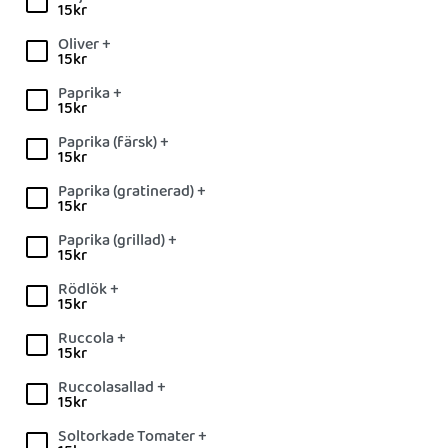
15
kr
Oliver +
15
kr
Paprika +
15
kr
Paprika (färsk) +
15
kr
Paprika (gratinerad) +
15
kr
Paprika (grillad) +
15
kr
Rödlök +
15
kr
Ruccola +
15
kr
Ruccolasallad +
15
kr
Soltorkade Tomater +