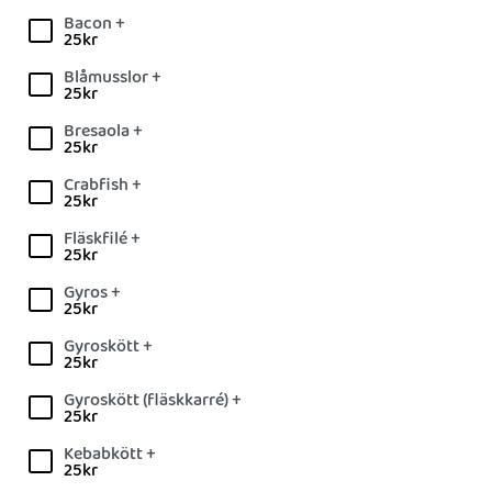
Bacon +
25
kr
Blåmusslor +
25
kr
Bresaola +
25
kr
Crabfish +
25
kr
Fläskfilé +
25
kr
Gyros +
25
kr
Gyroskött +
25
kr
Gyroskött (fläskkarré) +
25
kr
Kebabkött +
25
kr