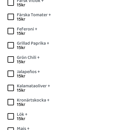
Färsk Vitlök +
15
kr
Färska Tomater +
15
kr
Feferoni +
15
kr
Grillad Paprika +
15
kr
Grön Chili +
15
kr
Jalapeños +
15
kr
Kalamataoliver +
15
kr
Kronärtskocka +
15
kr
Lök +
15
kr
Majs +