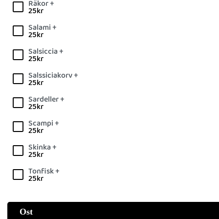
Räkor +
25
kr
Salami +
25
kr
Salsiccia +
25
kr
Salssiciakorv +
25
kr
Sardeller +
25
kr
Scampi +
25
kr
Skinka +
25
kr
Tonfisk +
25
kr
Ost